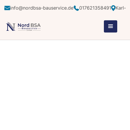
info@nordbsa-bauservice.de
017621358491
Karl-A