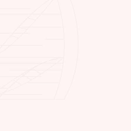
May 13, 2024
Professioneller Gerüstbau
Professioneller Gerüstbau sorgt für Sicherheit,
Effizienz und reibungslose Abläufe auf der
Baustelle – ob bei Fassadenarbeiten,
Dachsanierungen oder Neubauprojekten.
Mehr lesen
May 13, 2024
Moderner Tiefbau