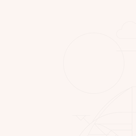
Sichere Gerüstlösungen für
Brückenbau und Sanierung
Wir bieten professionelle Brückengerüste
für Bau, Sanierung und Instandhaltung. Mit
präziser Planung und stabiler Montage
schaffen wir sichere Arbeitsbereiche an
Brücken.
Sicherer Brückenbau
Unsere Gerüstlösungen ermöglichen sicheres
Arbeiten an Brücken, Pfeilern zugänglichen
Bereichen.
Zuverlässige Montage
Von der Planung bis zum Aufbau arbeiten wir